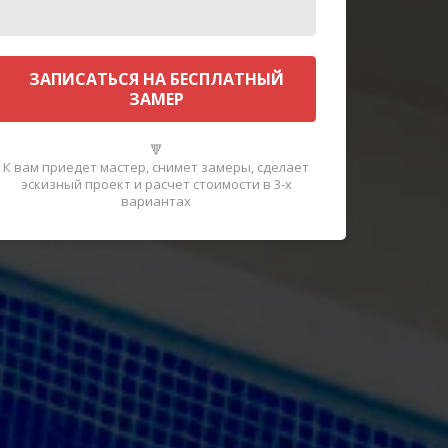
ЗАПИСАТЬСЯ НА БЕСПЛАТНЫЙ
ЗАМЕР
🔻
К вам приедет мастер, снимет замеры
,
сделает
эскизный проект и расчет стоимости в 3-х
вариантах