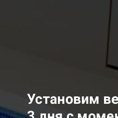
Установим в
3 дня с моме