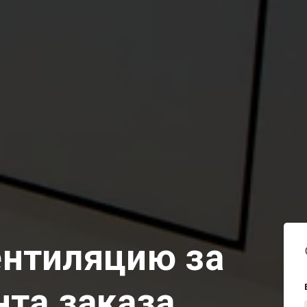
ентиляцию за
нта заказа